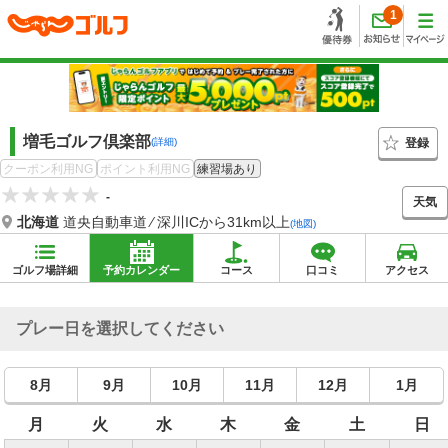
1
増毛ゴルフ倶楽部
登録
(詳細)
クーポン利用NG
ポイント利用NG
練習場あり
-
天気
北海道
道央自動車道 ⁄ 深川ICから31km以上
(地図)
ゴルフ場詳細
予約カレンダー
コース
口コミ
アクセス
プレー日を選択してください
8月
9月
10月
11月
12月
1月
月
火
水
木
金
土
日