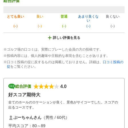
総合評価
とても良い
良い
普通
あまり良くな
良くない
い
（-）
（-）
（-）
（-）
（-）
詳しい評価を見る
※ゴルフ場の口コミは、実際にプレーした会員の方の投稿です。
※投稿内容には、個人的趣味や主観的な表現を含むことがあります。
※口コミ投稿の掟に反するものは掲載しておりません。詳細は、
口コミ投稿の
掟
をご覧ください。
4.0
総合評価
好スコア期待大
全てのホールのロケーションが良く、景色がサイコーでした。スコアの
出るコースです。
ぷーちゃんさん
（男性 / 60代）
平均スコア：80～89