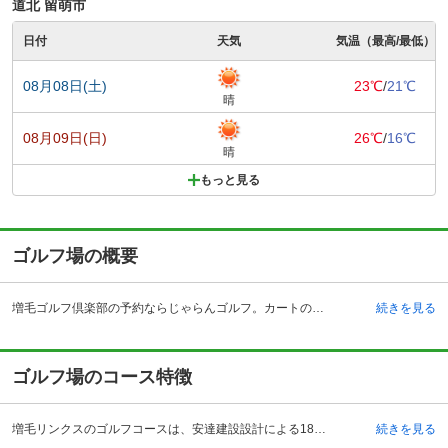
道北 留萌市
日付
天気
気温（最高/最低）
08月08日(土)
23℃
/
21℃
晴
08月09日(日)
26℃
/
16℃
晴
もっと見る
ゴルフ場の概要
増毛ゴルフ倶楽部の予約ならじゃらんゴルフ。カートの有無や利用税、キャンセル料、ナイター設備、駐車場などのコース情報はもちろん、口コミ、フォトギャラリーなどコースの難易度や攻略に役立つ情報充実、予約する度にポイントが貯まるのでお得にゴルフをお楽しみ頂けます。 増毛リンクスは、周囲に雄大な山々があるゴルフ場です。そのため大自然の中で伸び伸びとプレーをすることができます。また日本海を望んでいるので、その景色を見ながらプレーを楽しむことができます。開場は1989年ということで、他のゴルフ場に比べると比較的新しいゴルフ場でもあります。アクセス方法としては、自動車の場合には、道央自動車道を利用した場合には深川インターチェンジから約65キロメートルです。また深川留萌道を利用した場合には、約25キロメートルで到着します。電車を利用した場合にはJR留萌本線の増毛駅からタクシーで約15分で到着します。施設としてはクラブハウス内にレストランや大浴場があります。特にレストランでは季節ごとの食材を使ったメニューなどが豊富にあります。
続きを見る
ゴルフ場のコース特徴
増毛リンクスのゴルフコースは、安達建設設計による18ホール、パー72、総距離6,599ヤード、周囲の美しい景色を楽しみながらプレーが出来る本格的なリンクスコースです。 名物ホールは、OUTコース7番、正面には暑寒別岳を望むことが出来る池越えのショートホールです。大自然に向かって、爽快にショットができます。INコースの11番は、軽い打ち下しのロングホール。距離はそれほどなく、グリーンも大きいためパーオンは楽に狙えます。ただし、グリーンのアンジュレーションがきつく、パッティングの良し悪しでスコアが決まります。INコース13番も名物コースのミドルホールです。日本海を望みながらプレーができ、大自然を十分に満喫することが出来ます。
続きを見る