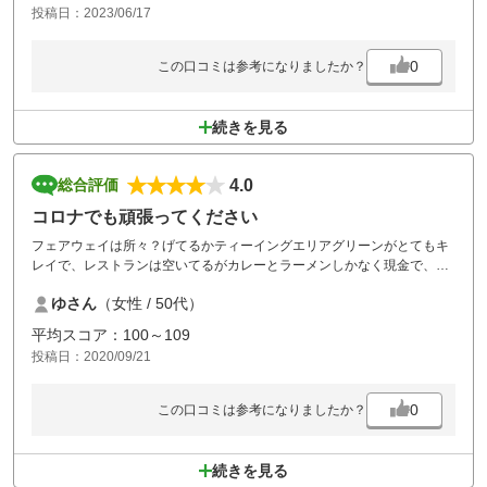
投稿日：2023/06/17
0
この口コミは参考になりましたか？
続きを見る
4.0
総合評価
コロナでも頑張ってください
フェアウェイは所々？げてるかティーイングエリアグリーンがとてもキ
レイで、レストランは空いてるがカレーとラーメンしかなく現金で、お
風呂はお風呂と脱衣場がガラス張りでとても入る気にならならないがシ
ゆさん
（女性 / 50代）
ャワーのみだが開けてくれて、フェアウェイ乗り入れ基本だがタイヤが
滑って走行に苦戦し、スタートのOUTINの表示なく歩き回り確認し、水
平均スコア：100～109
はけが悪いが所々水取りに頑張っていた従業員の方がいて、長旅の末来
投稿日：2020/09/21
て本当に楽しかったし来てよかったと思いました。
0
この口コミは参考になりましたか？
続きを見る