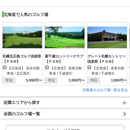
北海道で人気のゴルフ場
札幌北広島ゴルフ倶楽部
新千歳カントリークラブ
グレート札幌カントリー
【ＰＧＭ】
【ＰＧＭ】
倶楽部【ＰＧＭ】
【北海道】 道央自動
【北海道】 道東自動
【北海道】 道東自動
車道 / 北広島IC
車道 / 千歳東IC
車道 / 千歳東IC
平日
5,990円〜
平日
3,990円〜
平日
3,990円〜
北海道のゴルフ場一覧を見る
近隣エリアから探す
全国のゴルフ場一覧