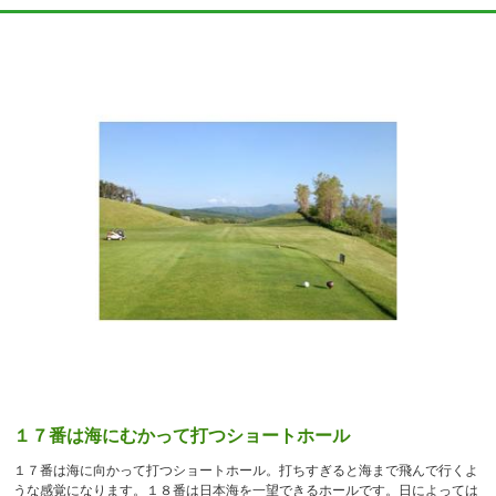
１７番は海にむかって打つショートホール
１７番は海に向かって打つショートホール。打ちすぎると海まで飛んで行くよ
うな感覚になります。１８番は日本海を一望できるホールです。日によっては