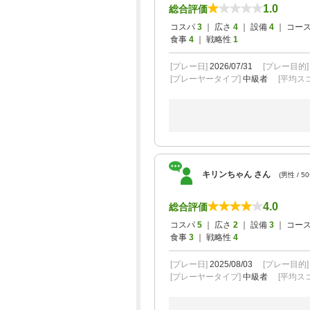
1.0
総合評価
コスパ
3
｜ 広さ
4
｜ 設備
4
｜ コー
食事
4
｜ 戦略性
1
[プレー日]
2026/07/31
[プレー目的
[プレーヤータイプ]
中級者
[平均スコ
キリンちゃん さん
(男性 / 5
4.0
総合評価
コスパ
5
｜ 広さ
2
｜ 設備
3
｜ コー
食事
3
｜ 戦略性
4
[プレー日]
2025/08/03
[プレー目的
[プレーヤータイプ]
中級者
[平均スコ