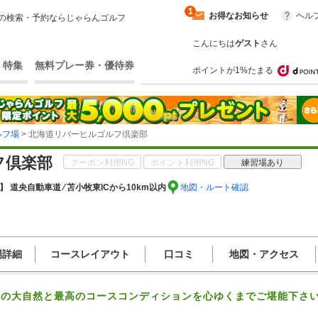
1
お得なお知らせ
ヘル
の検索・予約ならじゃらんゴルフ
こんにちは
ゲスト
さん
・特集
無料プレー券・優待券
ポイントが1%たまる
ルフ場
> 北海道リバーヒルゴルフ倶楽部
フ倶楽部
クーポン利用NG
ポイント利用NG
練習場あり
 道央自動車道 ⁄ 苫小牧東ICから10km以内
地図・ルート確認
場詳細
コースレイアウト
口コミ
地図・アクセス
道の大自然と最高のコースコンディションを心ゆくまでご堪能下さ