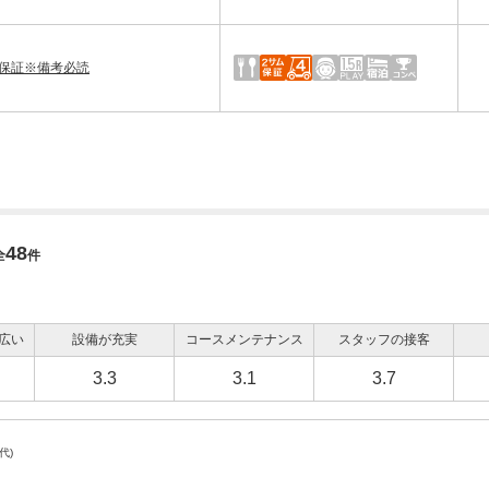
ム保証※備考必読
48
全
件
広い
設備が充実
コースメンテナンス
スタッフの接客
3.3
3.1
3.7
0代)