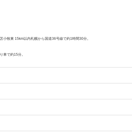
小牧東 15km以内札幌から国道36号線で約1時間30分。
り車で約15分。