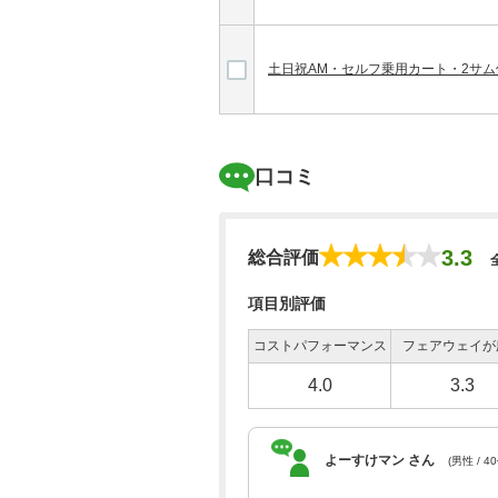
土日祝AM・セルフ乗用カート・2サ
口コミ
3.3
総合評価
項目別評価
コストパフォーマンス
フェアウェイが
4.0
3.3
よーすけマン さん
(男性 / 4