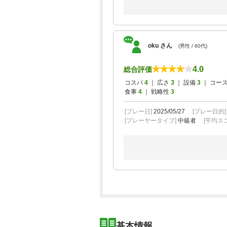
oku さん
(男性 / 60代)
4.0
総合評価
コスパ
4
｜ 広さ
3
｜ 設備
3
｜ コー
食事
4
｜ 戦略性
3
[プレー日]
2025/05/27
[プレー目的
[プレーヤータイプ]
中級者
[平均スコ
基本情報