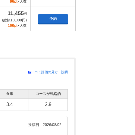
96pt
×人数
11,455
円
予約
(総額13,000円)
100pt
×人数
口コミ評価の見方・説明
食事
コースが戦略的
3.4
2.9
投稿日：2026/08/02