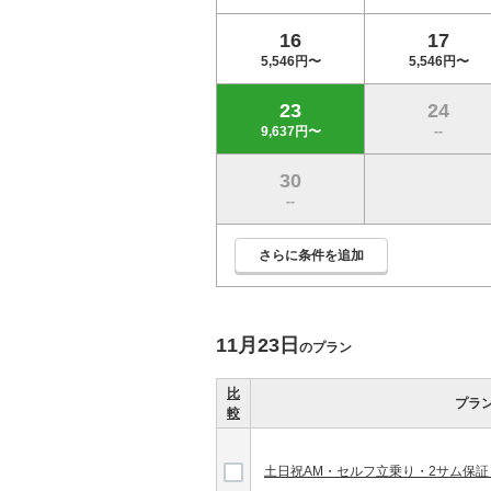
16
17
5,546円〜
5,546円〜
23
24
9,637円〜
--
30
--
さらに条件を追加
11月23日
のプラン
比
プラ
較
土日祝AM・セルフ立乗り・2サム保証