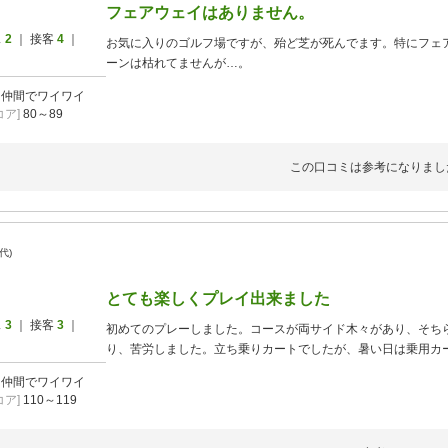
フェアウェイはありません。
ス
2
｜ 接客
4
｜
お気に入りのゴルフ場ですが、殆ど芝が死んでます。特にフェ
ーンは枯れてませんが…。
]
仲間でワイワイ
ア]
80～89
この口コミは参考になりまし
0代)
とても楽しくプレイ出来ました
ス
3
｜ 接客
3
｜
初めてのプレーしました。コースが両サイド木々があり、そち
り、苦労しました。立ち乗りカートでしたが、暑い日は乗用カ
]
仲間でワイワイ
ア]
110～119