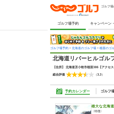
ゴルフ場
ゴルフ場予約
キャンペーン
ゴルフ場予約
>
北海道のゴルフ場
>
植苗のゴ
北海道リバーヒルゴル
【住所】 北海道苫小牧市植苗386
【アクセス】
総合評価
（
3.3
）
予約カレンダー
ゴルフ
雄大な北海
〈特徴〉
