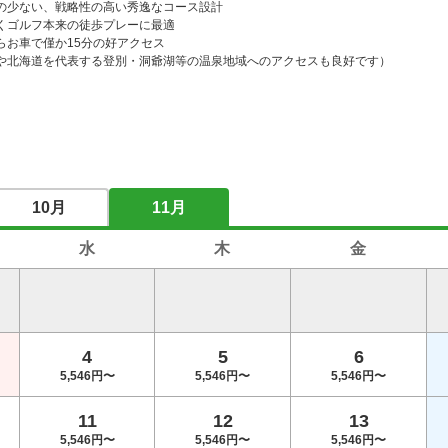
の少ない、戦略性の高い秀逸なコース設計

くゴルフ本来の徒歩プレーに最適

お車で僅か15分の好アクセス

や北海道を代表する登別・洞爺湖等の温泉地域へのアクセスも良好です）
10月
11月
水
木
金
4
5
6
5,546円〜
5,546円〜
5,546円〜
11
12
13
5,546円〜
5,546円〜
5,546円〜