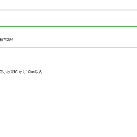
植苗386
苫小牧東IC から10km以内