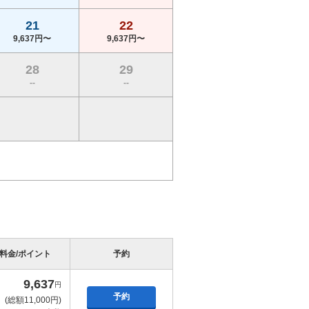
21
22
9,637円〜
9,637円〜
28
29
--
--
料金/ポイント
予約
9,637
円
予約
(総額11,000円)